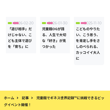
2026-02-20
2026-01-30
2025-11-10
「遊び相手」だ
児童館OGが語
こどものやりた
けじゃない、こ
る、人生で大切
い、こう思う、
ども主体で遊び
な「好き」が見
を肯定し手をさ
を「育ち」に
つかった
しのべられる、
カッコイイ大人
に
ホーム
記事
児童館でギネス世界記録™に挑戦できるビッ
グイベント開催！