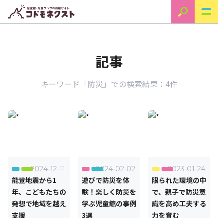
記事
キーワード「防災」での検索結果：4件
2024-12-11
2024-02-02
2023-01-24
能登地震から1
遊びで防災を体
限られた環境の中
年、こどもたちの
験！楽しく防災を
で、親子で防災意
発想で地域を越え
学ぶ児童館の事例
識を高め工夫する
支援
3選
力を育む