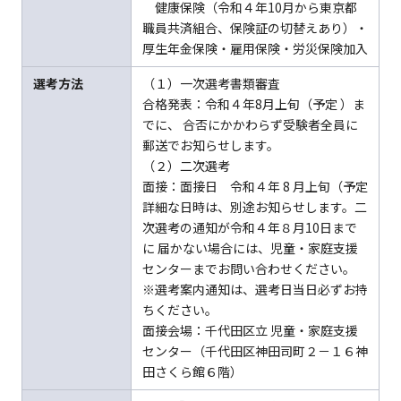
健康保険（令和４年10月から東京都
職員共済組合、保険証の切替えあり）・
厚生年金保険・雇用保険・労災保険加入
選考方法
（１）一次選考書類審査
合格発表：令和４年8月上旬（予定 ）ま
でに、 合否にかかわらず受験者全員に
郵送でお知らせします。
（２）二次選考
面接：面接日 令和４年 8 月上旬（予定
詳細な日時は、別途お知らせします。二
次選考の通知が令和４年８月10日まで
に 届かない場合には、児童・家庭支援
センターまでお問い合わせください。
※選考案内通知は、選考日当日必ずお持
ちください。
面接会場：千代田区立 児童・家庭支援
センター（千代田区神田司町２－１６神
田さくら館６階）