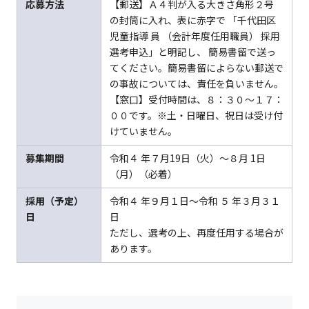
応募方法
【郵送】Ａ４判が入る大きさ角形２号
の封筒に入れ、表に赤字で 「千代田区
児童指導 員 （会計年度任用職員） 採用
選考申込」と明記し、 簡易書留で送っ
てください。簡易書留によらない郵送で
の事故については、責任を負いません。
【窓口】受付時間は、８：３０～１７：
００です。※土・日曜日、祝日は受け付
けていません。
募集期間
令和４ 年７月19日（火）～８月 1日
（月）（必着）
採用（予定）
令和４ 年９月１日～令和 ５ 年３月３１
日
日
ただし、選考の上、再度任用する場合が
あります。