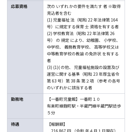
応募資格
次の いずれ かの要件を満たす 者 ※取得
見込者を含む
(1) 児童福祉 法（昭和 22 年法律第 164
号）に規定する保育 士 資格を有する者
(2) 学校教育法（昭和 22 年法律第 26
号） の 規定 により、幼稚園、 小学校、
中学校、 義務教育学校、 高等学校又は
中等教育学校の教諭 の免許状 を有する
者
(3) (1)( の他、 児童福祉施設の設置及び
運営に関する基準（昭和 23 年厚生省令
第 63 号）第 38 条 第２項 （参考 の各号
のいずれかに該当する者
勤務地
【一番町児童館】一番町１０
有楽町線麹町駅・半蔵門線半蔵門駅徒歩
５分
待遇
【報酬額】
216 867 円 （令和 年４月１日現在）