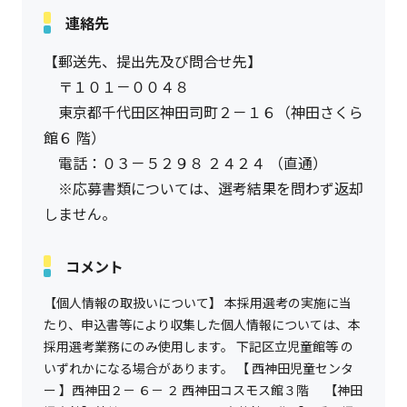
連絡先
【郵送先、提出先及び問合せ先】
〒１０１－００４８
東京都千代田区神田司町２－１６（神田さくら
館６ 階）
電話：０３－５２９８ ２４２４ （直通）
※応募書類については、選考結果を問わず返却
しません。
コメント
【個人情報の取扱いについて】 本採用選考の実施に当
たり、申込書等により収集した個人情報については、本
採用選考業務にのみ使用します。 下記区立児童館等 の
いずれかになる場合があります。 【 西神田児童センタ
ー 】西神田２－ ６－ ２ 西神田コスモス館３階 【神田