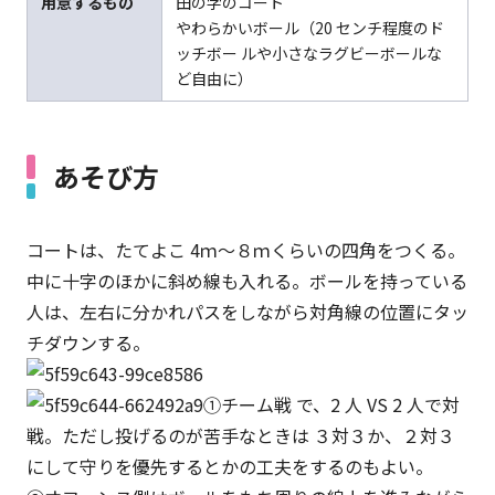
用意するもの
田の字のコート
やわらかいボール（20 センチ程度のド
ッチボー ルや小さなラグビーボールな
ど自由に）
あそび方
コートは、たてよこ 4ｍ～８ｍくらいの四角をつくる。
中に十字のほかに斜め線も入れる。ボールを持っている
人は、左右に分かれパスをしながら対角線の位置にタッ
チダウンする。
①チーム戦 で、2 人 VS 2 人で対
戦。ただし投げるのが苦手なときは ３対３か、２対３
にして守りを優先するとかの工夫をするのもよい。