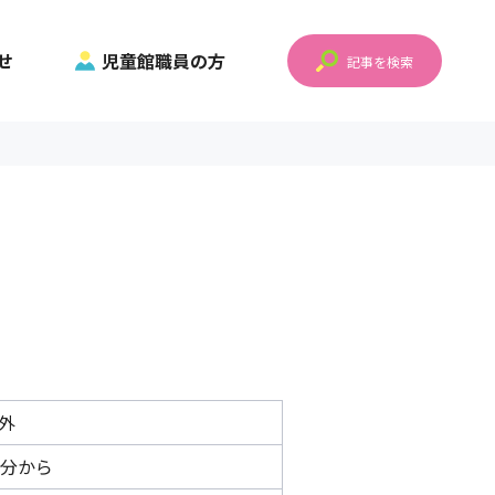
せ
児童館職員の方
記事を検索
外
0分から