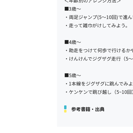
＜年齢別のアレンジ方法＞
■3歳～
・両足ジャンプ(5～10回)で進
・走って雑巾がけしてみよう。
■4歳～
・助走をつけて何歩で行けるか
・けんけんでジグザグ走行（5～
■5歳～
・1本線をジグザグに跳んでみ
・ケンケンで跳び越し（5~10
参考書籍・出典