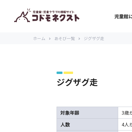
児童館
ホーム
あそび一覧
ジグザグ走
ジグザグ走
対象年齢
3歳
人数
4人