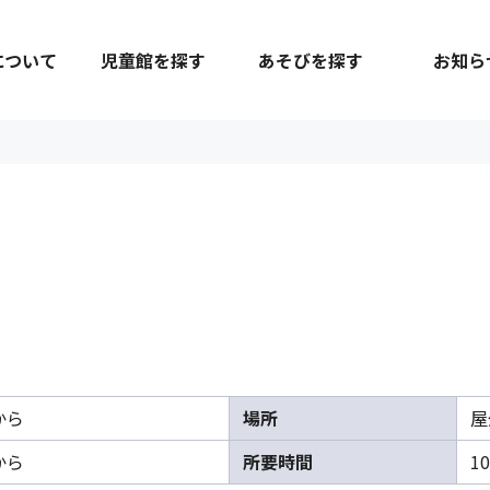
について
児童館を探す
あそびを探す
お知ら
から
場所
屋
から
所要時間
1